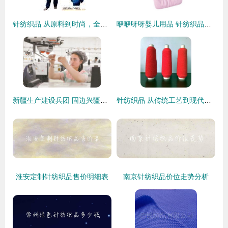
针纺织品 从原料到时尚，全面解析产品信息
咿咿呀呀婴儿用品 针纺织品系列，给宝宝温暖呵护
新疆生产建设兵团 固边兴疆，兵地富余劳动力转型产业工人助力针纺织业发展
针纺织品 从传统工艺到现代时尚的跨越
淮安定制针纺织品售价明细表
南京针纺织品价位走势分析