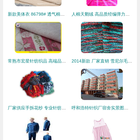
新款美体衣 86798# 透气棉背心的完美塑身体验
人棉天鹅绒 高品质经编弹力面料的全面介绍
常熟市宏星针纺织品 高端品质出口棉毛布的卓越供应商
2014新款 厂家直销 雪尼尔毛圈针织面料，绍兴帮社针纺织品专业供应
厂家供应手拆花纱 专业针纺织品制造商—苏州市斌彬针纺织品
呼和浩特针织厂宿舍实景图集 室外环境与小区配套展示