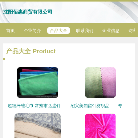
沈阳佰惠商贸有限公司
首页
企业简介
产品大全
联系我们
企业信息
访客
产品大全
Product
超细纤维毛巾 常熟市弘盛针纺织品的专业选择
绍兴美知留针纺织品——专业的棉氨纶1*1罗纹针织面料供应商