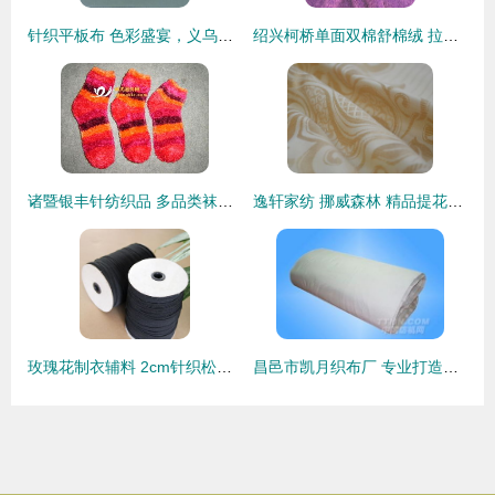
针织平板布 色彩盛宴，义乌建宇纺织品的花色艺术
绍兴柯桥单面双棉舒棉绒 拉毛印染工艺下的针纺织品新星
诸暨银丰针纺织品 多品类袜业专家，满足全场景足部需求
逸轩家纺 挪威森林 精品提花四件套 为1.8米床铺就的自然诗意
玫瑰花制衣辅料 2cm针织松紧带厂价直销全解析
昌邑市凯月织布厂 专业打造高品质纺织品综合供应基地