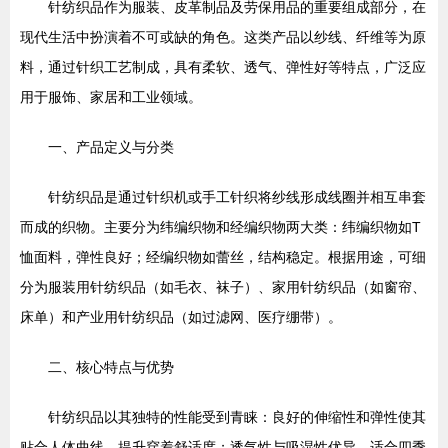
针纺织品作为服装、皮革制品及劳保用品的重要组成部分，在
现代生活中扮演着不可或缺的角色。这类产品以纱线、纤维等为原
料，通过针织工艺制成，具有柔软、透气、弹性好等特点，广泛应
用于服饰、家居和工业领域。
一、产品定义与分类
针纺织品是通过针织机或手工针织将纱线形成线圈并相互串套
而成的织物。主要分为纬编织物和经编织物两大类：纬编织物如T
恤面料，弹性良好；经编织物如蕾丝，结构稳定。根据用途，可细
分为服装用针纺织品（如毛衣、袜子）、家用针纺织品（如窗帘、
床单）和产业用针纺织品（如过滤网、医疗绷带）。
二、核心特点与优势
针纺织品以其独特的性能受到青睐：良好的伸缩性和弹性使其
贴合人体曲线，提升穿着舒适度；透气性与吸湿性优异，适合四季