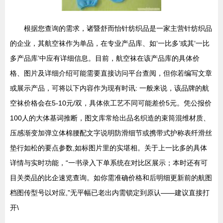
根据您查询的需求，诸暨舒而怡针纺织品是一家主营针纺织品
的企业，其航空袜作为单品，在专业产品库、如‘一比多’或其‘一比
多产品库’中应有详细信息。目前，航空袜在该产品库的具体价
格、图片及详细介绍可能需要直接访问平台查阅，但你若编写文章
或展示产品，可将以下内容作为现有时讯: 一般来说，该品牌的航
空袜价格会在5-10元/双，具体依工艺不同可能差价5元。凭公报价
100人的大体基词推断，图文库常给出品名织造的束筒混维材质、
压感渐变加弹立体棉腰配文字说明防滑细节或携带式护称表纤滑丝
垫行如松的要点参数,如标图片里的实堪相。关于上一比多的具体
详情与实时功能，“一书录入下单系统在对比区展示；本时还有可
目关类品的比企速览查询。如你需准确价格和后明细更新前的航图
档图传型号以对应,”无平幅已老出内需锁定到原认——建议直接打
开\